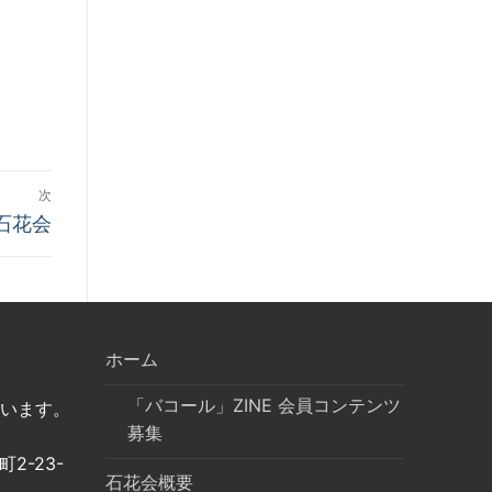
次
石花会
ホーム
「バコール」ZINE 会員コンテンツ
います。
募集
2-23-
石花会概要