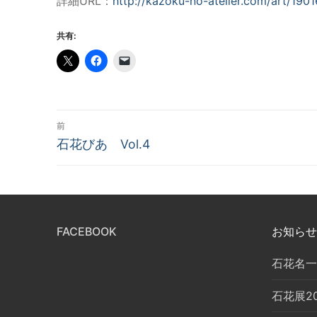
詳細URL：
http://kazoku-no-atelier.com/art/1901
共有:
投
前
前
稿
石花びあ Vol.4
の
ナ
投
稿:
ビ
ゲ
FACEBOOK
お知らせ
ー
石花名一
シ
石花展2