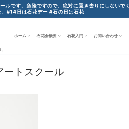
ールです。危険ですので、絶対に置き去りにしないでく
。#14日は石花デー #石の日は石花
ホーム
石花会概要
石花入門
お問い合わせ
す。
アートスクール