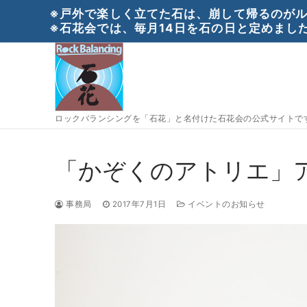
コ
※戸外で楽しく立てた石は、崩して帰るのがル
ン
※石花会では、毎月14日を石の日と定めました
テ
ン
ツ
へ
ス
ロックバランシングを「石花」と名付けた石花会の公式サイトで
キ
ッ
プ
「かぞくのアトリエ」
事務局
2017年7月1日
イベントのお知らせ