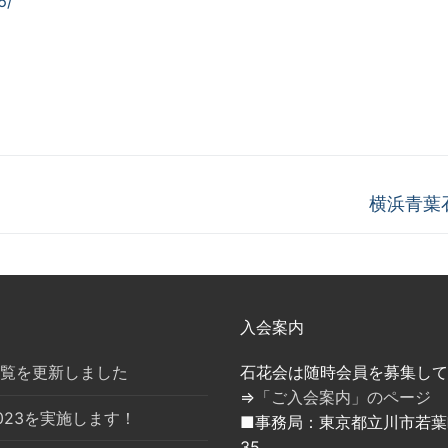
6/
次
横浜青葉
の
投
稿:
入会案内
覧を更新しました
石花会は随時会員を募集して
⇒
「ご入会案内」のページ
023を実施します！
■事務局：東京都立川市若葉町
35