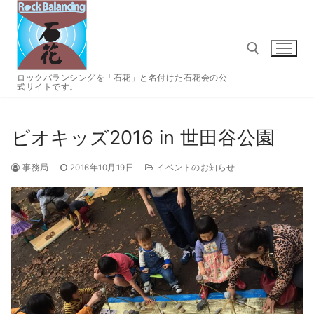
コ
ン
テ
ン
ツ
ロックバランシングを「石花」と名付けた石花会の公
式サイトです。
へ
検索:
ス
キ
ビオキッズ2016 in 世田谷公園
ッ
プ
事務局
2016年10月19日
イベントのお知らせ