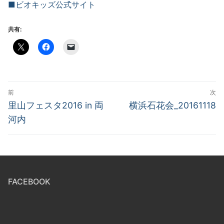
■ビオキッズ公式サイト
共有:
投
前
次
稿
前
次
里山フェスタ2016 in 両
横浜石花会_20161118
の
の
ナ
河内
投
投
ビ
稿:
稿:
ゲ
ー
FACEBOOK
シ
ョ
ン