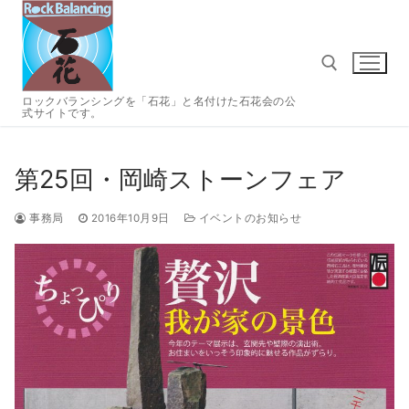
コ
ン
テ
ン
ツ
ロックバランシングを「石花」と名付けた石花会の公
式サイトです。
へ
検索:
ス
キ
第25回・岡崎ストーンフェア
ッ
プ
事務局
2016年10月9日
イベントのお知らせ