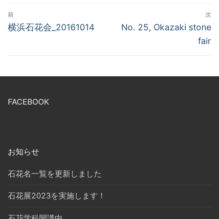
投
前
次
稿
前
次
横浜石花会_20161014
No. 25, Okazaki stone
の
の
ナ
fair
投
投
ビ
稿:
稿:
ゲ
ー
FACEBOOK
シ
ョ
ン
お知らせ
石花名一覧を更新しました
石花展2023を実施します！
石花学科開講中