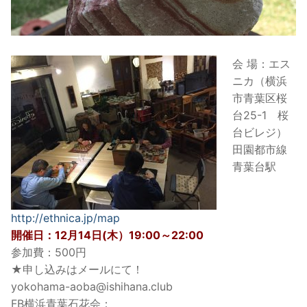
会 場：エス
ニカ（横浜
市青葉区桜
台25-1 桜
台ビレジ）
田園都市線
青葉台駅
http://ethnica.jp/map
開催日：12月14日(木）19:00～22:00
参加費：500円
★申し込みはメールにて！
yokohama-aoba@ishihana.club
FB横浜青葉石花会：