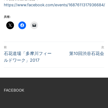
https://www.facebook.com/events/1687611317936684/
共有:
投
前
次
稿
前
次
石花道場「多摩川フィー
第10回渋谷石花会
の
の
ナ
ルドワーク」2017
投
投
ビ
稿:
稿:
ゲ
ー
FACEBOOK
シ
ョ