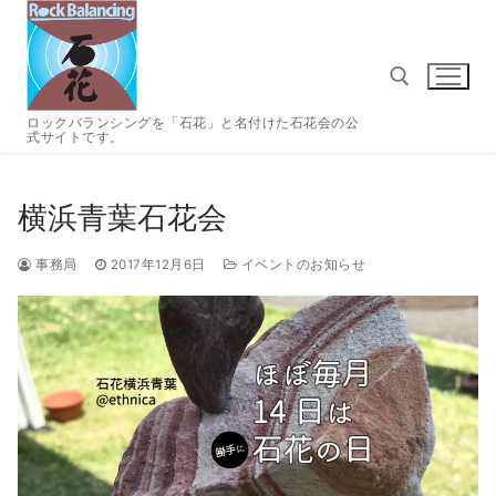
コ
ン
テ
ン
ツ
ロックバランシングを「石花」と名付けた石花会の公
式サイトです。
へ
検索:
ス
キ
横浜青葉石花会
ッ
プ
事務局
2017年12月6日
イベントのお知らせ