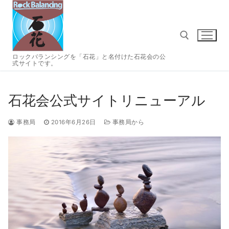
コ
ン
テ
ン
ツ
ロックバランシングを「石花」と名付けた石花会の公
式サイトです。
へ
検索:
ス
キ
石花会公式サイトリニューアル
ッ
プ
事務局
2016年6月26日
事務局から