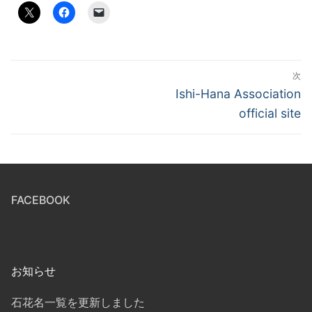
投
次
稿
次
Ishi-Hana Association
の
ナ
official site
投
ビ
稿:
ゲ
ー
FACEBOOK
シ
ョ
ン
お知らせ
石花名一覧を更新しました