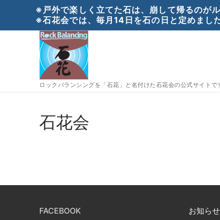
コ
※戸外で楽しく立てた石は、崩して帰るのがル
ン
※石花会では、毎月14日を石の日と定めました
テ
ン
ツ
へ
ス
ロックバランシングを「石花」と名付けた石花会の公式サイトで
キ
ッ
プ
石花会
FACEBOOK
お知らせ