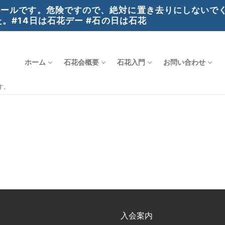
ールです。危険ですので、絶対に置き去りにしないでく
。#14日は石花デー #石の日は石花
ホーム
石花会概要
石花入門
お問い合わせ
す。
入会案内