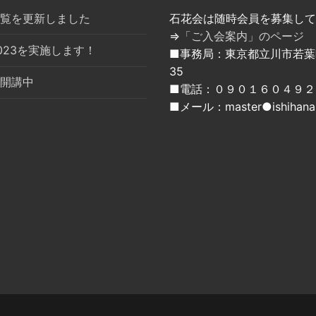
覧を更新しました
石花会は随時会員を募集して
⇒
「ご入会案内」のページ
023を実施します！
■事務局：東京都立川市若葉町
35
開講中
■電話：０９０１６０４９２
■メール：master●ishihana.