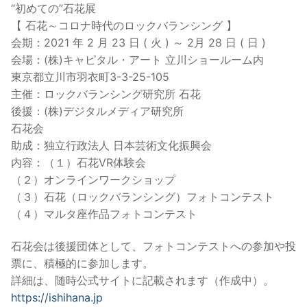
“初めての”石花展
【 石花～コロナ時代のロックバランシング 】
会期：2021 年 2 月 23 日 ( 火 ) ～ 2月 28 日 ( 日 )
会場：(株)キャピタル・アート 立川ショールーム内
東京都立川市羽衣町3-3-25-105
主催：ロックバランシング研究所 石花
後援：(株)デジタルメディア研究所
石花会
助成：独立行政法人 日本芸術文化振興会
内容：（１）石花VR体験会
（２）オンラインワークショップ
（３）石花（ロックバランシング）フォトコンテスト
（４）マルタ座作品フォトコンテスト
石花会は後援団体として、フォトコンテストへの参加や投
票に、積極的に参加します。
詳細は、随時公式サイトに記載されます（作成中）。
https://ishihana.jp