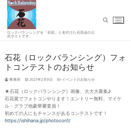
コ
ン
テ
ン
ツ
ロックバランシングを「石花」と名付けた石花会の公
式サイトです。
へ
検索:
ス
キ
石花（ロックバランシング）フォ
ッ
トコンテストのお知らせ
プ
事務局
2021年2月9日
イベントのお知らせ
★石花（ロックバランシング）画像、大大大募集♪
石花展でフォトコンやります！エントリー無料、マイケ
ル・グラブ他豪華審査員！
初めての人にもチャンスがあるコンテストです！
https://ishihana.jp/photocon1/