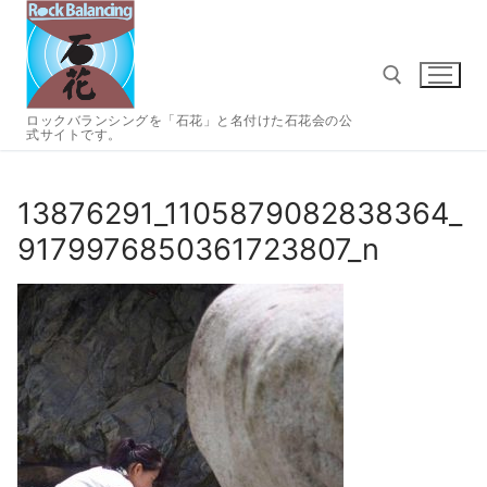
コ
ン
テ
ン
ツ
ロックバランシングを「石花」と名付けた石花会の公
式サイトです。
へ
検索:
ス
キ
13876291_1105879082838364_
ッ
9179976850361723807_n
プ