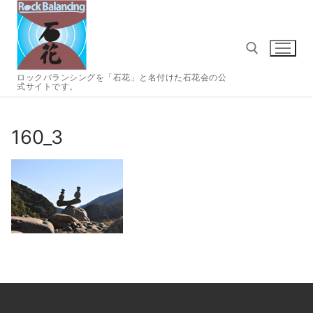
コ
ン
テ
ン
ツ
ロックバランシングを「石花」と名付けた石花会の公
式サイトです。
へ
検索:
ス
キ
160_3
ッ
プ