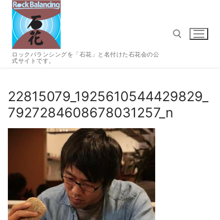
コ
ン
テ
ン
ツ
ロックバランシングを「石花」と名付けた石花会の公
式サイトです。
へ
検索:
ス
キ
22815079_1925610544429829_
ッ
7927284608678031257_n
プ