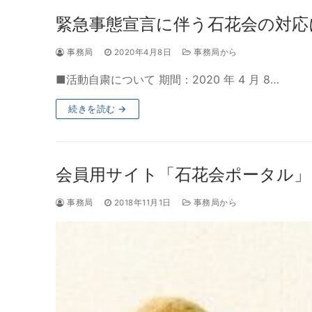
緊急事態宣言に伴う石花会の対応
事務局
2020年4月8日
事務局から
■活動自粛について 期間：2020 年 4 月 8…
続きを読む →
会員用サイト「石花会ポータル」
事務局
2018年11月1日
事務局から