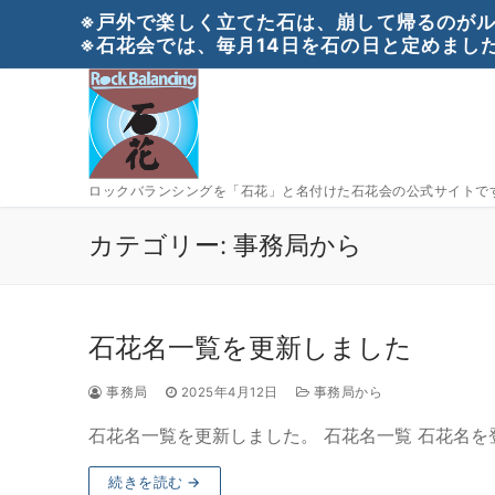
コ
※戸外で楽しく立てた石は、崩して帰るのがル
ン
※石花会では、毎月14日を石の日と定めました
テ
ン
ツ
へ
ス
ロックバランシングを「石花」と名付けた石花会の公式サイトで
キ
ッ
カテゴリー:
事務局から
プ
石花名一覧を更新しました
事務局
2025年4月12日
事務局から
石花名一覧を更新しました。 石花名一覧 石花名を
続きを読む →