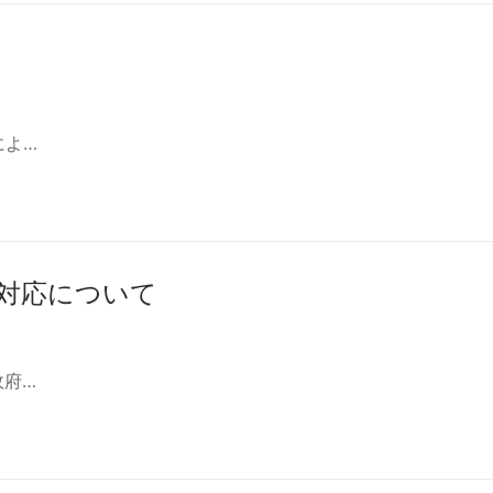
によ…
対応について
政府…