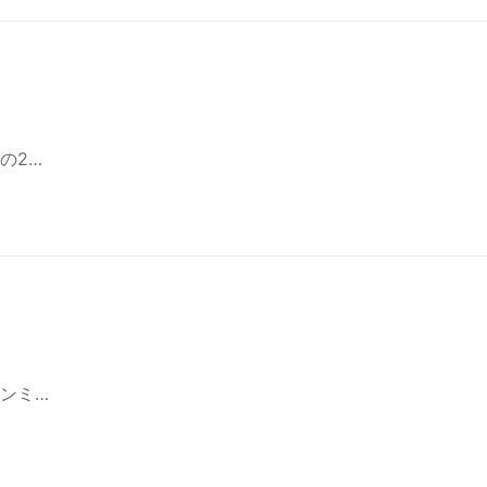
の2…
ンミ…