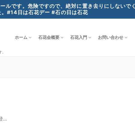
ールです。危険ですので、絶対に置き去りにしないでく
。#14日は石花デー #石の日は石花
ホーム
石花会概要
石花入門
お問い合わせ
す。
登…