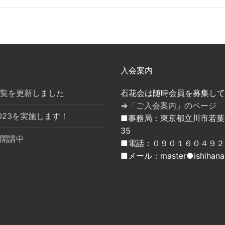
入会案内
覧を更新しました
石花会は随時会員を募集して
⇒
「ご入会案内」のページ
023を実施します！
■事務局：東京都立川市若葉町
35
開講中
■電話：０９０１６０４９２
■メール：master●ishihana.