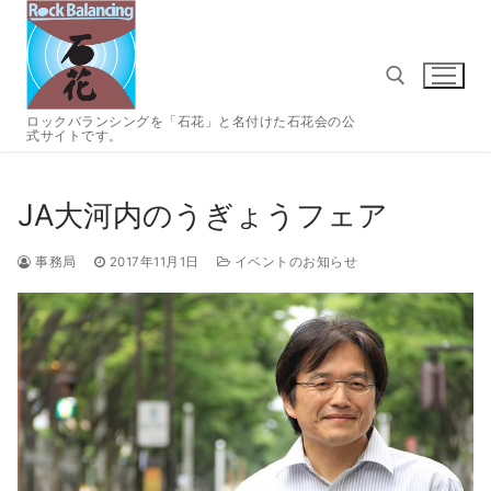
コ
ン
テ
ン
ツ
ロックバランシングを「石花」と名付けた石花会の公
式サイトです。
へ
検索:
ス
キ
JA大河内のうぎょうフェア
ッ
プ
事務局
2017年11月1日
イベントのお知らせ