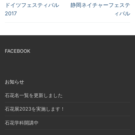
稿
前
次
ドイツフェスティバル
静岡ネイチャーフェステ
の
の
ナ
2017
ィバル
投
投
ビ
稿:
稿:
ゲ
ー
FACEBOOK
シ
ョ
ン
お知らせ
石花名一覧を更新しました
石花展2023を実施します！
石花学科開講中