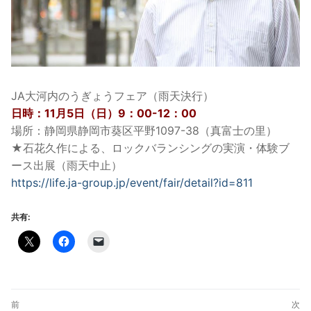
JA大河内のうぎょうフェア（雨天決行）
日時：11月5日（日）9：00-12：00
場所：静岡県静岡市葵区平野1097-38（真富士の里）
★石花久作による、ロックバランシングの実演・体験ブ
ース出展（
雨天中止）
https://life.ja-group.jp/
event/fair/detail?id=811
共有:
投
前
次