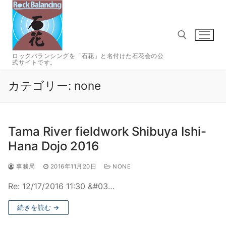
コ
ン
テ
ン
ツ
ロックバランシングを「石花」と名付けた石花会の公
式サイトです。
へ
検索:
ス
カテゴリー:
none
キ
ッ
プ
Tama River fieldwork Shibuya Ishi-
Hana Dojo 2016
事務局
2016年11月20日
NONE
Re: 12/17/2016 11:30 &#03…
続きを読む →